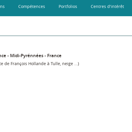
ons
Compétences
Portfolios
Centres d'intérêt
nce
Midi-Pyrénnées
France
te de François Hollande à Tulle, neige ...)