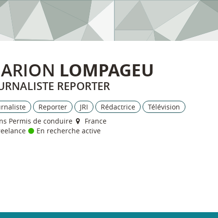
ARION
LOMPAGEU
URNALISTE REPORTER
urnaliste
Reporter
JRI
Rédactrice
Télévision
ns
Permis de conduire
France
reelance
En recherche active