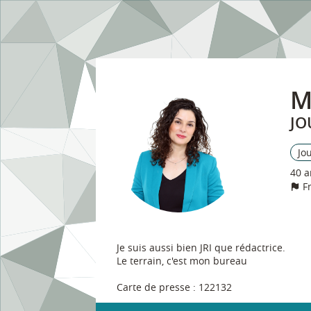
M
JO
Jo
40 a
F
Je suis aussi bien JRI que rédactrice.
Le terrain, c'est mon bureau
Carte de presse : 122132